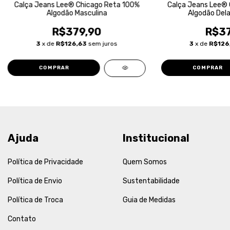
Calça Jeans Lee® Chicago Reta 100%
Calça Jeans Lee® 
Algodão Masculina
Algodão Dela
R$379,90
R$37
3
x de
R$126,63
sem juros
3
x de
R$126
COMPRAR
COMPRAR
Ajuda
Institucional
Política de Privacidade
Quem Somos
Política de Envio
Sustentabilidade
Política de Troca
Guia de Medidas
Contato