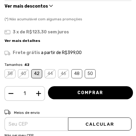
Ver mais descontos
(*) Não acumulável com algumas promoções
3
x de
R$123,30
sem juros
Ver mais detalhes
Frete grátis
a partir de
R$399,00
Tamanhos:
42
38
40
42
44
46
48
50
ALTERAR CEP
Entregas para o CEP:
Meios de envio
CALCULAR
Não sei meu CEP