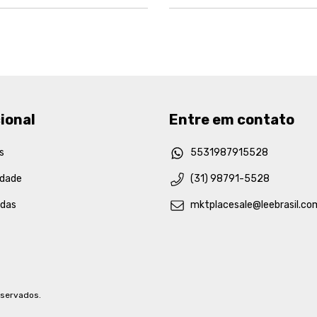
ional
Entre em contato
s
5531987915528
idade
(31) 98791-5528
idas
mktplacesale@leebrasil.co
eservados.