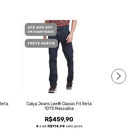
ATÉ 40% OFF
ATÉ 40% O
EM QUANTIDADE
EM QUANTID
FRETE GRÁTIS
FRETE GRÁ
 Reta
Calça Jeans Lee® Classic Fit Reta
Calça Jeans
101'S Masculina
10
R$459,90
R
4
x de
R$114,98
sem juros
4
x de