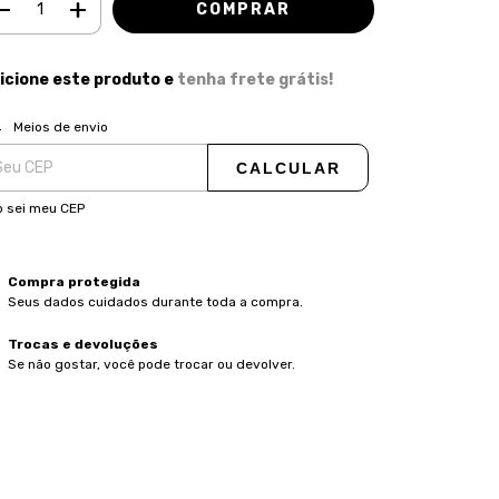
icione este produto e
tenha frete grátis!
ALTERAR CEP
regas para o CEP:
Meios de envio
CALCULAR
 sei meu CEP
Compra protegida
Seus dados cuidados durante toda a compra.
Trocas e devoluções
Se não gostar, você pode trocar ou devolver.