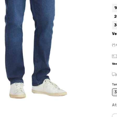
1
2
3
Ve
(*
Ve
Ta
3
At