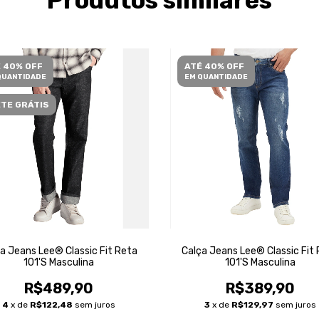
Produtos similares
 40% OFF
ATÉ 40% OFF
QUANTIDADE
EM QUANTIDADE
TE GRÁTIS
a Jeans Lee® Classic Fit Reta
Calça Jeans Lee® Classic Fit
101'S Masculina
101'S Masculina
R$489,90
R$389,90
4
x de
R$122,48
sem juros
3
x de
R$129,97
sem juros