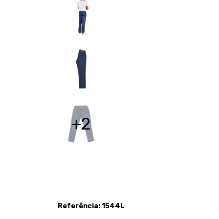
+2
Referência: 1544L