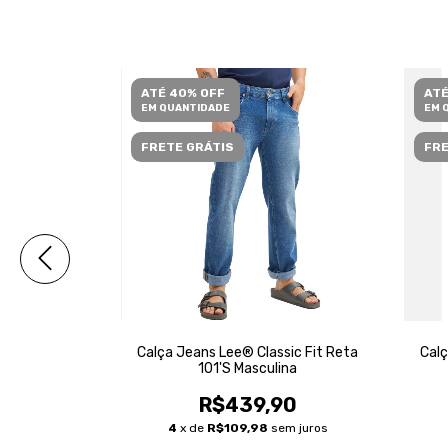
ATÉ 40% OFF
ATÉ
EM QUANTIDADE
EM 
FRETE GRÁTIS
FRE
sic Fit Reta
Calça Jeans Lee® Classic Fit Reta
Calç
ina
101'S Masculina
90
R$439,90
em juros
4
x de
R$109,98
sem juros