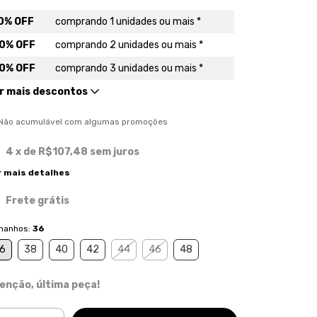
0% OFF
comprando 1 unidades ou mais *
0% OFF
comprando 2 unidades ou mais *
0% OFF
comprando 3 unidades ou mais *
r mais descontos
) Não acumulável com algumas promoções
4
x de
R$107,48
sem juros
r mais detalhes
Frete grátis
manhos:
36
6
38
40
42
44
46
48
enção, última peça!