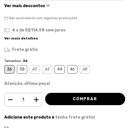
Ver mais descontos
(*) Não acumulável com algumas promoções
4
x de
R$114,98
sem juros
Ver mais detalhes
Frete grátis
Tamanhos:
36
36
38
40
42
44
46
48
Atenção, última peça!
Adicione este produto e
tenha frete grátis!
ALTERAR CEP
Entregas para o CEP: