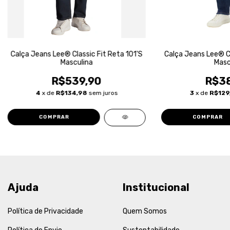
Calça Jeans Lee® Classic Fit Reta 101'S
Calça Jeans Lee® Cl
Masculina
Masc
R$539,90
R$38
4
x de
R$134,98
sem juros
3
x de
R$129
COMPRAR
COMPRAR
Ajuda
Institucional
Política de Privacidade
Quem Somos