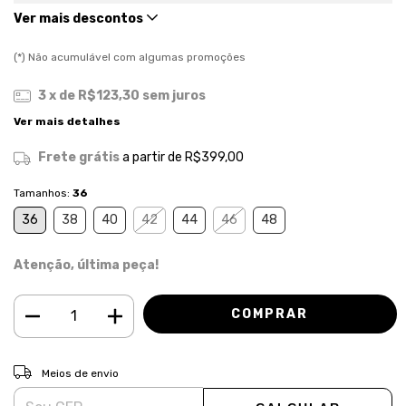
Ver mais descontos
(*) Não acumulável com algumas promoções
3
x de
R$123,30
sem juros
Ver mais detalhes
Frete grátis
a partir de
R$399,00
Tamanhos:
36
36
38
40
42
44
46
48
Atenção, última peça!
ALTERAR CEP
Entregas para o CEP:
Meios de envio