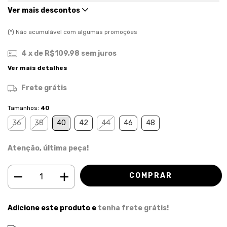
Ver mais descontos
(*) Não acumulável com algumas promoções
4
x de
R$109,98
sem juros
Ver mais detalhes
Frete grátis
Tamanhos:
40
36
38
40
42
44
46
48
Atenção, última peça!
Adicione este produto e
tenha frete grátis!
ALTERAR CEP
Entregas para o CEP: