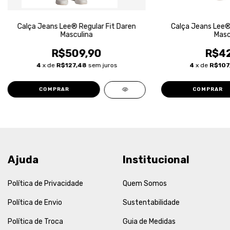
Calça Jeans Lee® Regular Fit Daren
Calça Jeans Lee® 
Masculina
Masc
R$509,90
R$42
4
x de
R$127,48
sem juros
4
x de
R$107
COMPRAR
COMPRAR
Ajuda
Institucional
Política de Privacidade
Quem Somos
Política de Envio
Sustentabilidade
Política de Troca
Guia de Medidas