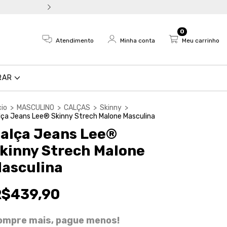
Troca fácil e devolução em a
0
Atendimento
Minha conta
Meu carrinho
RAR
cio
>
MASCULINO
>
CALÇAS
>
Skinny
>
lça Jeans Lee® Skinny Strech Malone Masculina
alça Jeans Lee®
kinny Strech Malone
asculina
R$439,90
ompre mais, pague menos!