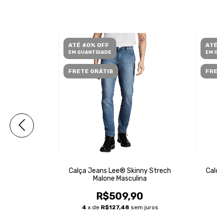
ATÉ 40% OFF
ATÉ
EM QUANTIDADE
EM 
FRETE GRÁTIS
FRE
nny Strech
Calça Jeans Lee® Skinny Strech
Cal
sculina
Malone Masculina
90
R$509,90
em juros
4
x de
R$127,48
sem juros