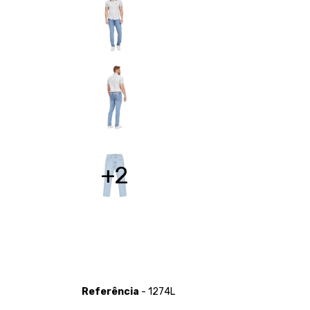
+2
Referência
- 1274L