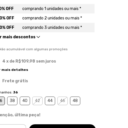
0% OFF
comprando 1 unidades ou mais *
0% OFF
comprando 2 unidades ou mais *
0% OFF
comprando 3 unidades ou mais *
r mais descontos
) Não acumulável com algumas promoções
4
x de
R$109,98
sem juros
r mais detalhes
Frete grátis
manhos:
36
6
38
40
42
44
46
48
enção, última peça!