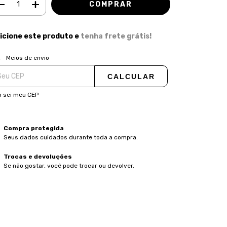
icione este produto e
tenha frete grátis!
ALTERAR CEP
regas para o CEP:
Meios de envio
CALCULAR
 sei meu CEP
Compra protegida
Seus dados cuidados durante toda a compra.
Trocas e devoluções
Se não gostar, você pode trocar ou devolver.