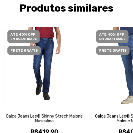
Produtos similares
ATÉ 40% OFF
ATÉ 40% OFF
EM QUANTIDADE
EM QUANTIDADE
FRETE GRÁTIS
FRETE GRÁTIS
Calça Jeans Lee® Skinny Strech Malone
Calça Jeans Lee® S
Masculina
Malone M
R$419,90
R$40