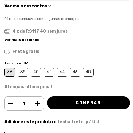
Ver mais descontos
(*) Não acumulável com algumas promoções
4
x de
R$117,48
sem juros
Ver mais detalhes
Frete grátis
Tamanhos:
36
36
38
40
42
44
46
48
Atenção, última peça!
Adicione este produto e
tenha frete grátis!
ALTERAR CEP
Entregas para o CEP: