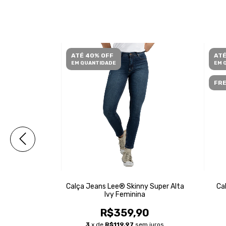
ATÉ 40% OFF
ATÉ
EM QUANTIDADE
EM 
FRE
y Super Alta
Calça Jeans Lee® Skinny Super Alta
Ca
a
Ivy Feminina
90
R$359,90
m juros
3
x de
R$119,97
sem juros