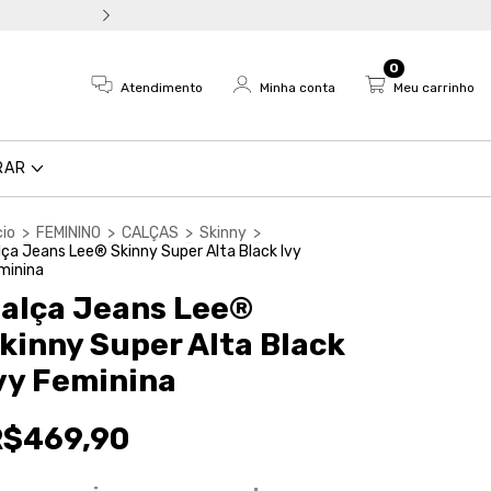
Troca fácil e devolução em a
0
Atendimento
Minha conta
Meu carrinho
RAR
cio
>
FEMININO
>
CALÇAS
>
Skinny
>
lça Jeans Lee® Skinny Super Alta Black Ivy
minina
alça Jeans Lee®
kinny Super Alta Black
vy Feminina
R$469,90