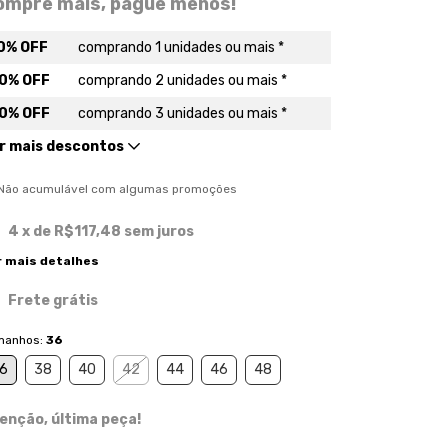
ompre mais, pague menos!
0% OFF
comprando 1 unidades ou mais *
0% OFF
comprando 2 unidades ou mais *
0% OFF
comprando 3 unidades ou mais *
r mais descontos
) Não acumulável com algumas promoções
4
x de
R$117,48
sem juros
r mais detalhes
Frete grátis
manhos:
36
6
38
40
42
44
46
48
enção, última peça!