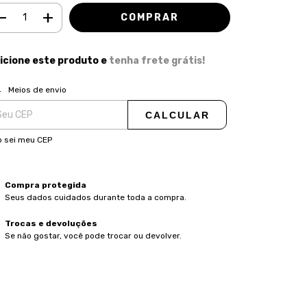
icione este produto e
tenha frete grátis!
ALTERAR CEP
regas para o CEP:
Meios de envio
CALCULAR
 sei meu CEP
Compra protegida
Seus dados cuidados durante toda a compra.
Trocas e devoluções
Se não gostar, você pode trocar ou devolver.