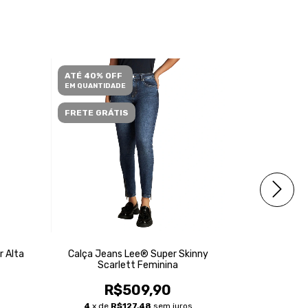
ATÉ 40% OFF
ATÉ 40% O
EM QUANTIDADE
EM QUANTID
FRETE GRÁTIS
FRETE GRÁ
r Alta
Calça Jeans Lee® Super Skinny
Calça Jea
Scarlett Feminina
Sca
R$509,90
4
x de
R$127,48
sem juros
4
x de