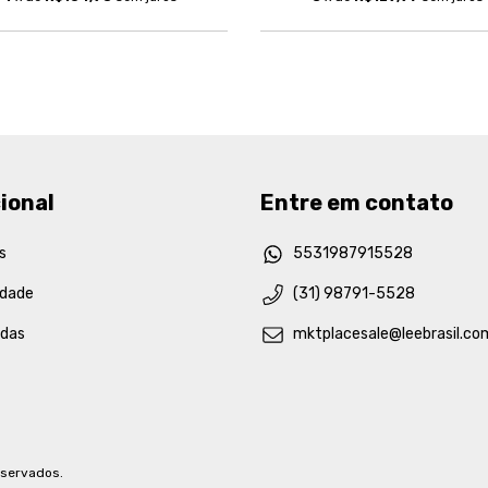
ional
Entre em contato
s
5531987915528
idade
(31) 98791-5528
idas
mktplacesale@leebrasil.co
eservados.