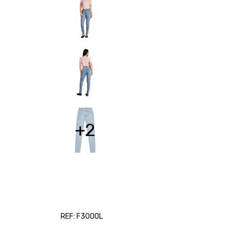
+2
REF: F3000L