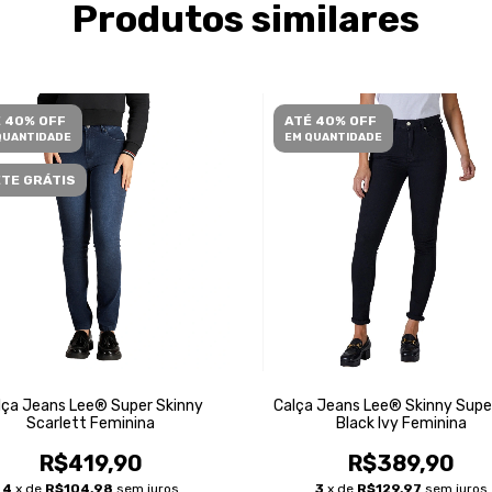
Produtos similares
 40% OFF
ATÉ 40% OFF
QUANTIDADE
EM QUANTIDADE
TE GRÁTIS
lça Jeans Lee® Super Skinny
Calça Jeans Lee® Skinny Supe
Scarlett Feminina
Black Ivy Feminina
R$419,90
R$389,90
4
x de
R$104,98
sem juros
3
x de
R$129,97
sem juros