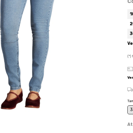
C
1
2
3
Ve
(*
Ve
Ta
3
At