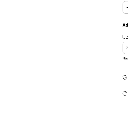
Ad
Ent
Não