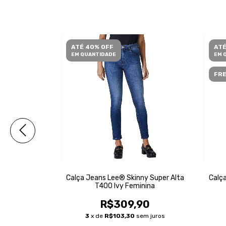
ATÉ 40% OFF
ATÉ
EM QUANTIDADE
EM 
FRE
y Super Alta
Calça Jeans Lee® Skinny Super Alta
Calça
nina
T400 Ivy Feminina
90
R$309,90
m juros
3
x de
R$103,30
sem juros