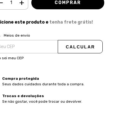
icione este produto e
tenha frete grátis!
ALTERAR CEP
regas para o CEP:
Meios de envio
CALCULAR
 sei meu CEP
Compra protegida
Seus dados cuidados durante toda a compra.
Trocas e devoluções
Se não gostar, você pode trocar ou devolver.