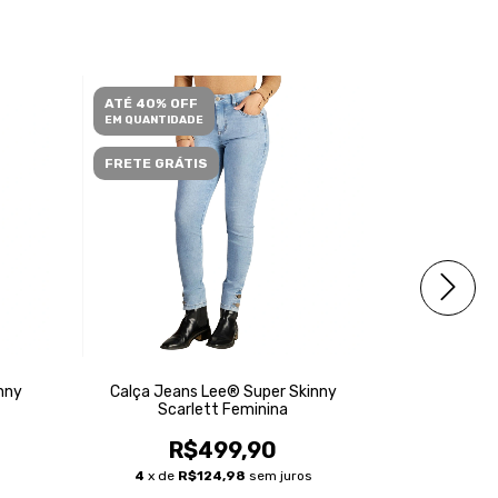
ATÉ 40% OFF
ATÉ 40% O
EM QUANTIDADE
EM QUANTID
FRETE GRÁTIS
nny
Calça Jeans Lee® Super Skinny
Calça Jeans
Scarlett Feminina
R$499,90
R
4
x de
R$124,98
sem juros
3
x de