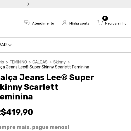
Troca fácil e devolução em a
0
Atendimento
Minha conta
Meu carrinho
RAR
cio
>
FEMININO
>
CALÇAS
>
Skinny
>
lça Jeans Lee® Super Skinny Scarlett Feminina
alça Jeans Lee® Super
kinny Scarlett
eminina
R$419,90
ompre mais, pague menos!