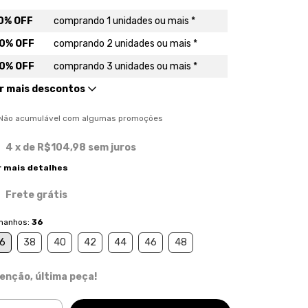
0% OFF
comprando 1 unidades ou mais *
0% OFF
comprando 2 unidades ou mais *
0% OFF
comprando 3 unidades ou mais *
r mais descontos
) Não acumulável com algumas promoções
4
x de
R$104,98
sem juros
r mais detalhes
Frete grátis
manhos:
36
6
38
40
42
44
46
48
enção, última peça!