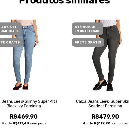
Produtos similares
 40% OFF
ATÉ 40% OFF
QUANTIDADE
EM QUANTIDADE
TE GRÁTIS
FRETE GRÁTIS
 Jeans Lee® Skinny Super Alta
Calça Jeans Lee® Super Ski
Black Ivy Feminina
Scarlett Feminina
R$469,90
R$479,90
4
x de
R$117,48
sem juros
4
x de
R$119,98
sem juros