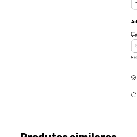
Ad
Ent
Não