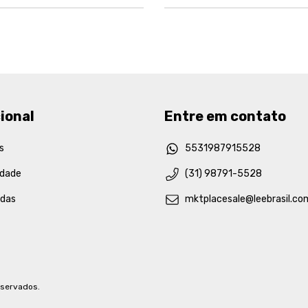
ional
Entre em contato
s
5531987915528
idade
(31) 98791-5528
idas
mktplacesale@leebrasil.co
eservados.