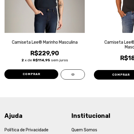
Camiseta Lee® Marinho Masculina
Camiseta Lee®
Masc
R$229,90
R$18
2
x de
R$114,95
sem juros
COMPRAR
COMPRAR
Ajuda
Institucional
Política de Privacidade
Quem Somos