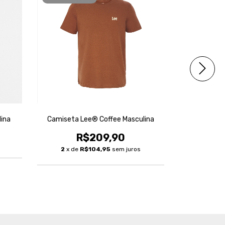
ina
Camiseta Lee® Coffee Masculina
Camiseta 
R$209,90
2
x de
R$104,95
sem juros