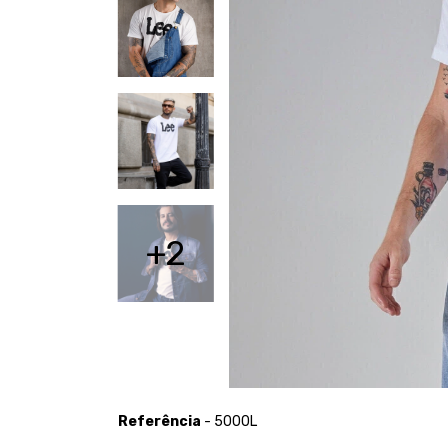
+2
Referência
- 5000L