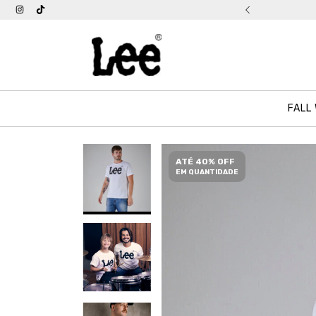
tis acima de R$ 399
FALL
ATÉ 40% OFF
EM QUANTIDADE