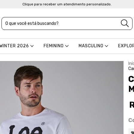
Clique para receber um atendimento personalizado.
 WINTER 2026
FEMININO
MASCULINO
EXPLO
Iní
Ca
C
M
C
1