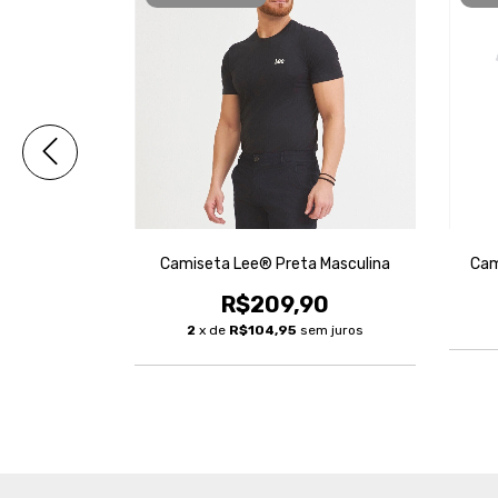
 Masculina
Camiseta Lee® Preta Masculina
Cam
0
R$209,90
2
x de
R$104,95
sem juros