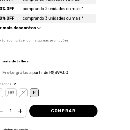
0% OFF
comprando 2 unidades ou mais *
0% OFF
comprando 3 unidades ou mais *
r mais descontos
) Não acumulável com algumas promoções
r mais detalhes
Frete grátis
a partir de
R$399,00
manhos:
P
G
GG
M
P
ALTERAR CEP
regas para o CEP:
Meios de envio