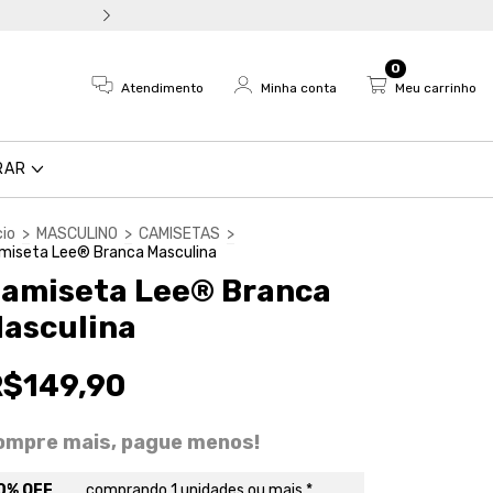
Troca fácil e devolução em a
0
Atendimento
Minha conta
Meu carrinho
RAR
cio
>
MASCULINO
>
CAMISETAS
>
miseta Lee® Branca Masculina
amiseta Lee® Branca
asculina
R$149,90
ompre mais, pague menos!
0% OFF
comprando 1 unidades ou mais *