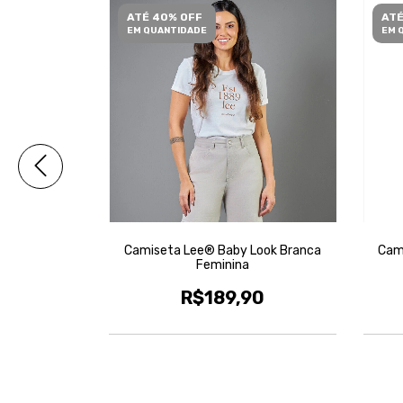
ATÉ 40% OFF
ATÉ
EM QUANTIDADE
EM 
Look Verde
Camiseta Lee® Baby Look Branca
Cam
Feminina
0
R$189,90