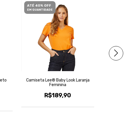
ATÉ 40% OFF
ATÉ 40% O
EM QUANTIDADE
EM QUANTID
reto
Camiseta Lee® Baby Look Laranja
Camiseta L
Feminina
R$189,90