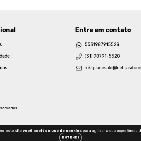
ional
Entre em contato
s
5531987915528
idade
(31) 98791-5528
idas
mktplacesale@leebrasil.co
eservados.
or este site
você aceita o uso de cookies
para agilizar a sua experiência 
ENTENDI