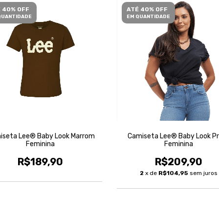
 40% OFF
ATÉ 40% OFF
QUANTIDADE
EM QUANTIDADE
iseta Lee® Baby Look Marrom
Camiseta Lee® Baby Look P
Feminina
Feminina
R$189,90
R$209,90
2
x de
R$104,95
sem juros