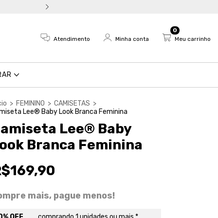
Troca fácil e devolução em a
0
Atendimento
Minha conta
Meu carrinho
RAR
cio
>
FEMININO
>
CAMISETAS
>
miseta Lee® Baby Look Branca Feminina
amiseta Lee® Baby
ook Branca Feminina
R$169,90
ompre mais, pague menos!
0% OFF
comprando 1 unidades ou mais *