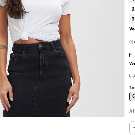
2
3
Ve
(*
Ve
Ta
At