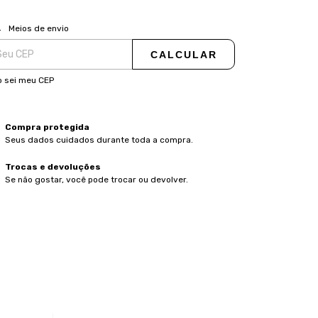
ALTERAR CEP
regas para o CEP:
Meios de envio
CALCULAR
 sei meu CEP
Compra protegida
Seus dados cuidados durante toda a compra.
Trocas e devoluções
Se não gostar, você pode trocar ou devolver.