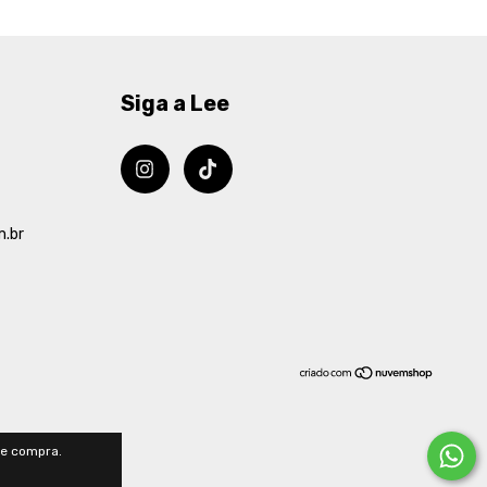
Siga a Lee
m.br
de compra.