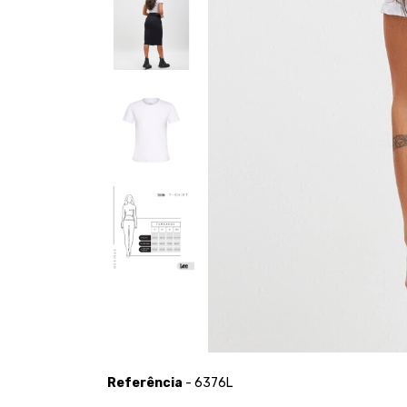
Referência
- 6376L