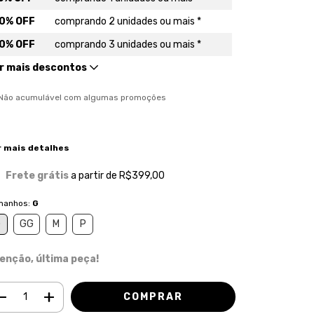
0% OFF
comprando 2 unidades ou mais *
0% OFF
comprando 3 unidades ou mais *
r mais descontos
) Não acumulável com algumas promoções
r mais detalhes
Frete grátis
a partir de
R$399,00
manhos:
G
G
GG
M
P
enção, última peça!