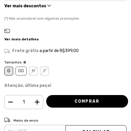
Ver mais descontos
(*) Não acumulável com algumas promoções
Ver mais detalhes
Frete grátis
a partir de
R$399,00
Tamanhos:
G
G
GG
M
P
Atenção, última peça!
ALTERAR CEP
Entregas para o CEP:
Meios de envio