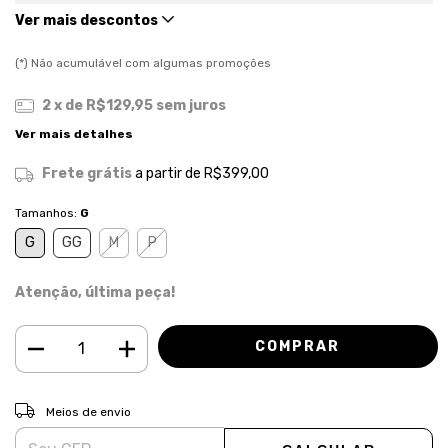
Ver mais descontos
(*) Não acumulável com algumas promoções
2
x de
R$129,95
sem juros
Ver mais detalhes
Frete grátis
a partir de
R$399,00
Tamanhos:
G
G
GG
M
P
Atenção, última peça!
ALTERAR CEP
Entregas para o CEP:
Meios de envio