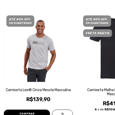
ATÉ 40% OFF
ATÉ 40% OFF
EM QUANTIDADE
EM QUANTIDADE
FRETE GRÁTIS
Camiseta Lee® Cinza Mescla Masculina
Camiseta Malha 
Masc
R$139,90
R$41
4
x de
R$104
COMPRAR