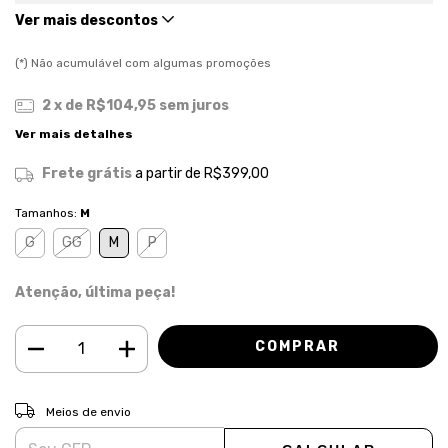
Ver mais descontos
(*) Não acumulável com algumas promoções
2
x de
R$104,95
sem juros
Ver mais detalhes
Frete grátis
a partir de
R$399,00
Tamanhos:
M
G
GG
M
P
Atenção, última peça!
ALTERAR CEP
Entregas para o CEP:
Meios de envio