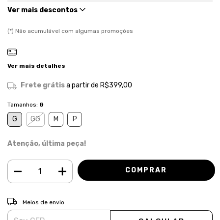
Ver mais descontos
(*) Não acumulável com algumas promoções
Ver mais detalhes
Frete grátis
a partir de
R$399,00
Tamanhos:
G
G
GG
M
P
Atenção, última peça!
ALTERAR CEP
Entregas para o CEP:
Meios de envio