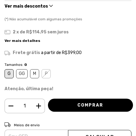
Ver mais descontos
(*) Não acumulável com algumas promoções
2
x de
R$114,95
sem juros
Ver mais detalhes
Frete grátis
a partir de
R$399,00
Tamanhos:
G
G
GG
M
P
Atenção, última peça!
ALTERAR CEP
Entregas para o CEP:
Meios de envio