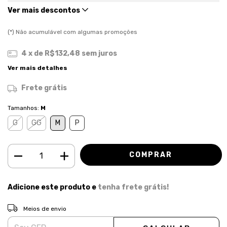
Ver mais descontos
(*) Não acumulável com algumas promoções
4
x de
R$132,48
sem juros
Ver mais detalhes
Frete grátis
Tamanhos:
M
G
GG
M
P
Adicione este produto e
tenha frete grátis!
ALTERAR CEP
Entregas para o CEP:
Meios de envio