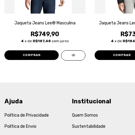
Jaqueta Jeans Lee® Masculina
Jaqueta Jeans Lee
R$749,90
R$73
4
x de
R$187,48
sem juros
4
x de
R$184
COMPRAR
COMPRAR
Ajuda
Institucional
Política de Privacidade
Quem Somos
Política de Envio
Sustentabilidade