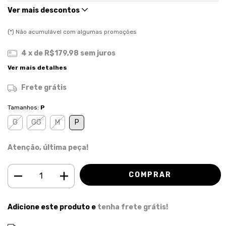
Ver mais descontos
(*) Não acumulável com algumas promoções
4
x de
R$179,98
sem juros
Ver mais detalhes
Frete grátis
Tamanhos:
P
G
GG
M
P
Atenção, última peça!
Adicione este produto e
tenha frete grátis!
ALTERAR CEP
Entregas para o CEP: