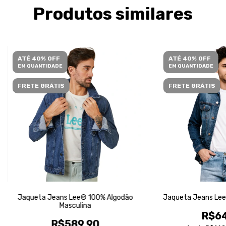
Produtos similares
ATÉ 40% OFF
ATÉ 40% OFF
EM QUANTIDADE
EM QUANTIDADE
FRETE GRÁTIS
FRETE GRÁTIS
Jaqueta Jeans Lee® 100% Algodão
Jaqueta Jeans Lee
Masculina
R$64
R$589,90