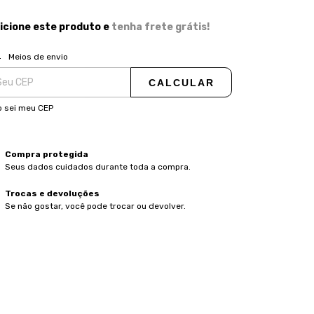
icione este produto e
tenha frete grátis!
ALTERAR CEP
regas para o CEP:
Meios de envio
CALCULAR
 sei meu CEP
Compra protegida
Seus dados cuidados durante toda a compra.
Trocas e devoluções
Se não gostar, você pode trocar ou devolver.