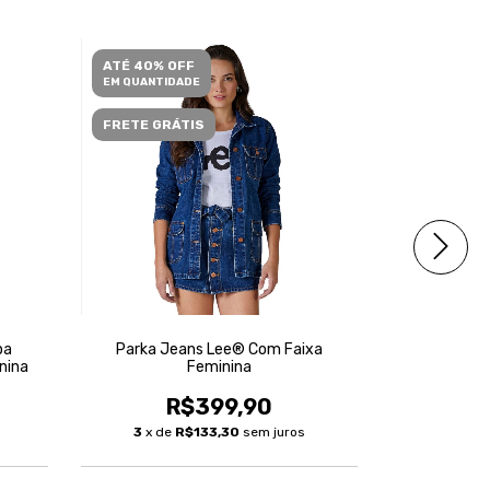
ATÉ 40% OFF
ATÉ 40% O
EM QUANTIDADE
EM QUANTID
FRETE GRÁTIS
FRETE GRÁ
pa
Parka Jeans Lee® Com Faixa
Jaqueta 
nina
Feminina
R$399,90
R
3
x de
R$133,30
sem juros
4
x de