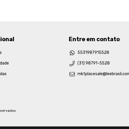
ional
Entre em contato
s
5531987915528
idade
(31) 98791-5528
idas
mktplacesale@leebrasil.co
eservados.