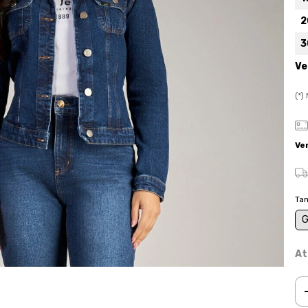
2
3
Ve
(*
Ve
Ta
At