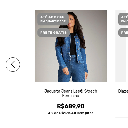
ATÉ 40% OFF
ATÉ
EM QUANTIDADE
EM 
FRETE GRÁTIS
FRE
lvet Lee®
Jaqueta Jeans Lee® Strech
Blaz
nina
Feminina
90
R$689,90
m juros
4
x de
R$172,48
sem juros