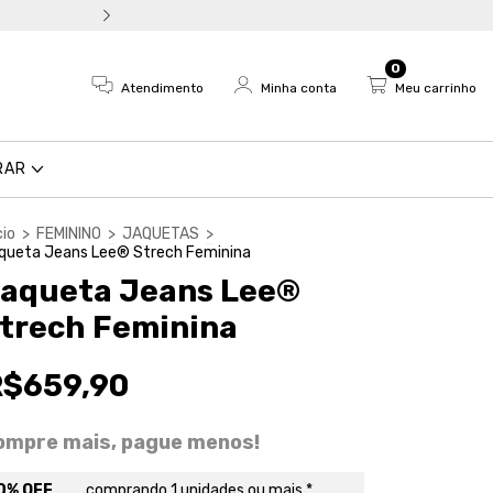
Troca fácil e devolução em a
0
Atendimento
Minha conta
Meu carrinho
RAR
cio
>
FEMININO
>
JAQUETAS
>
queta Jeans Lee® Strech Feminina
aqueta Jeans Lee®
trech Feminina
R$659,90
ompre mais, pague menos!
0% OFF
comprando 1 unidades ou mais *