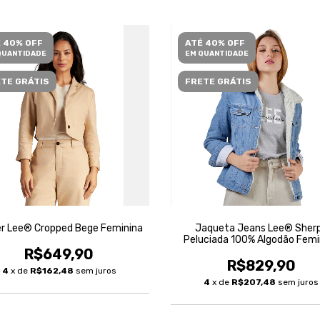
 40% OFF
ATÉ 40% OFF
QUANTIDADE
EM QUANTIDADE
TE GRÁTIS
FRETE GRÁTIS
er Lee® Cropped Bege Feminina
Jaqueta Jeans Lee® Sher
Peluciada 100% Algodão Femi
R$649,90
R$829,90
4
x de
R$162,48
sem juros
4
x de
R$207,48
sem juros