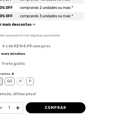
0% OFF
comprando 2 unidades ou mais *
0% OFF
comprando 3 unidades ou mais *
r mais descontos
) Não acumulável com algumas promoções
4
x de
R$164,98
sem juros
r mais detalhes
Frete grátis
manhos:
G
G
GG
M
P
enção, última peça!