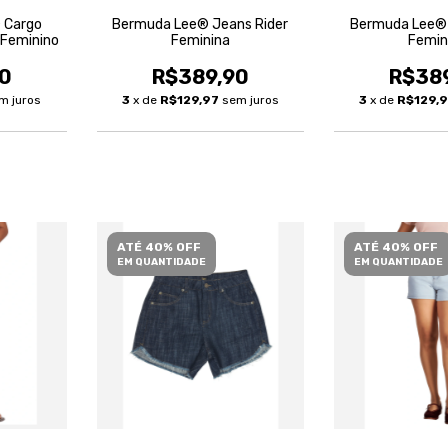
® Cargo
Bermuda Lee® Jeans Rider
Bermuda Lee® 
k Feminino
Feminina
Femin
0
R$389,90
R$38
m juros
3
x de
R$129,97
sem juros
3
x de
R$129,
ATÉ 40% OFF
ATÉ 40% OFF
EM QUANTIDADE
EM QUANTIDADE