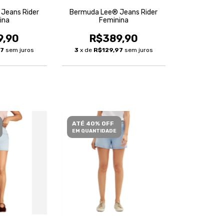
Jeans Rider
Bermuda Lee® Jeans Rider
ina
Feminina
9,90
R$389,90
97
sem juros
3
x de
R$129,97
sem juros
ATÉ 40% OFF
EM QUANTIDADE