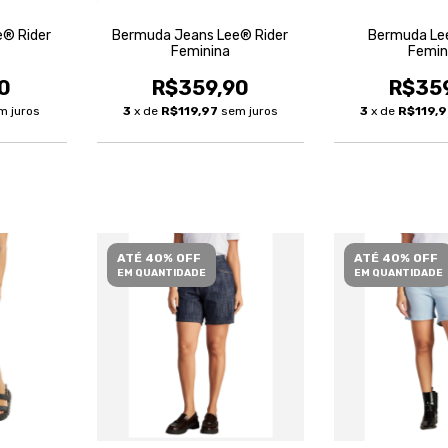
® Rider
Bermuda Jeans Lee® Rider
Bermuda Le
Feminina
Femin
0
R$359,90
R$35
m juros
3
x de
R$119,97
sem juros
3
x de
R$119,
ATÉ 40% OFF
ATÉ 40% OFF
EM QUANTIDADE
EM QUANTIDADE