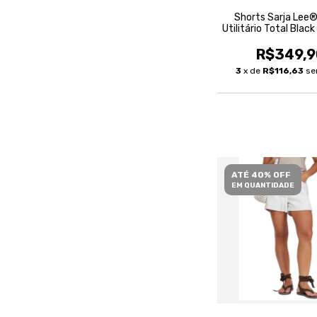
Shorts Sarja Lee
Utilitário Total Blac
R$349,9
3
x de
R$116,63
se
ATÉ 40% OFF
EM QUANTIDADE