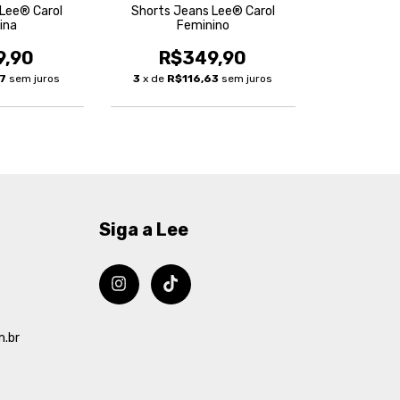
 Lee® Carol
Shorts Jeans Lee® Carol
ina
Feminino
9,90
R$349,90
97
sem juros
3
x de
R$116,63
sem juros
Siga a Lee
m.br