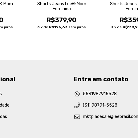
e® Mom
Shorts Jeans Lee® Mom
Shorts Jeans
Feminina
Femin
0
R$379,90
R$35
m juros
3
x de
R$126,63
sem juros
3
x de
R$119,
ional
Entre em contato
s
5531987915528
idade
(31) 98791-5528
idas
mktplacesale@leebrasil.co