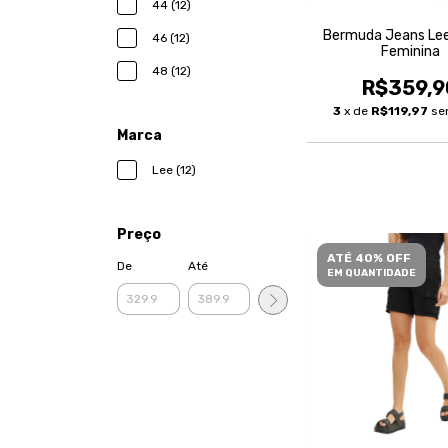
44 (12)
Bermuda Jeans Lee
46 (12)
Feminina
48 (12)
R$359,9
3
x de
R$119,97
se
Marca
Lee (12)
Preço
ATÉ 40% OFF
De
Até
EM QUANTIDADE