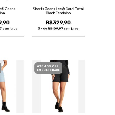
e® Jeans
Shorts Jeans Lee® Carol Total
ina
Black Feminino
9,90
R$329,90
97
sem juros
3
x de
R$109,97
sem juros
ATÉ 40% OFF
EM QUANTIDADE