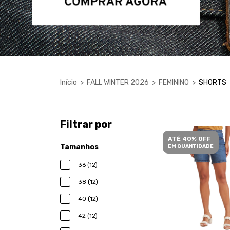
Início
>
FALL WINTER 2026
>
FEMININO
>
SHORTS
Filtrar por
ATÉ 40% OFF
Tamanhos
EM QUANTIDADE
36 (12)
38 (12)
40 (12)
42 (12)