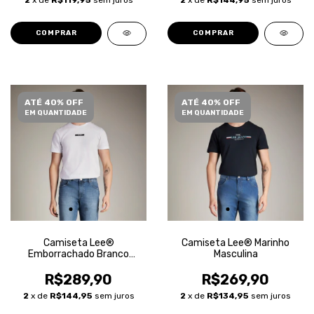
2
x de
R$119,95
sem juros
2
x de
R$144,95
sem juros
COMPRAR
COMPRAR
ATÉ 40% OFF
ATÉ 40% OFF
EM QUANTIDADE
EM QUANTIDADE
Camiseta Lee®
Camiseta Lee® Marinho
Emborrachado Branco
Masculina
Masculina
R$289,90
R$269,90
2
x de
R$144,95
sem juros
2
x de
R$134,95
sem juros