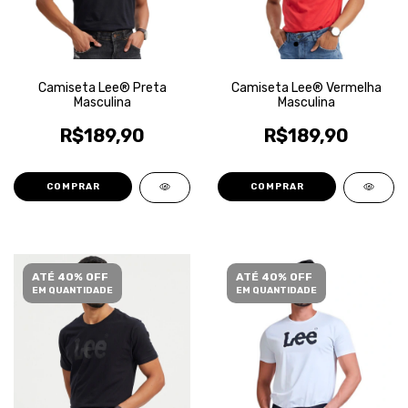
Camiseta Lee® Preta
Camiseta Lee® Vermelha
Masculina
Masculina
R$189,90
R$189,90
COMPRAR
COMPRAR
ATÉ 40% OFF
ATÉ 40% OFF
EM QUANTIDADE
EM QUANTIDADE