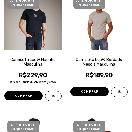
ATÉ 40% OFF
ATÉ 40% OFF
EM QUANTIDADE
EM QUANTIDADE
Camiseta Lee® Marinho
Camiseta Lee® Bordado
Masculina
Mescla Masculina
R$229,90
R$189,90
2
x de
R$114,95
sem juros
COMPRAR
COMPRAR
ATÉ 40% OFF
ATÉ 40% OFF
EM QUANTIDADE
EM QUANTIDADE