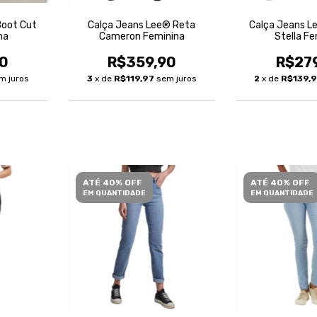
Boot Cut
Calça Jeans Lee® Reta
Calça Jeans L
na
Cameron Feminina
Stella Fe
0
R$359,90
R$27
m juros
3
x de
R$119,97
sem juros
2
x de
R$139,
ATÉ 40% OFF
ATÉ 40% OFF
EM QUANTIDADE
EM QUANTIDADE