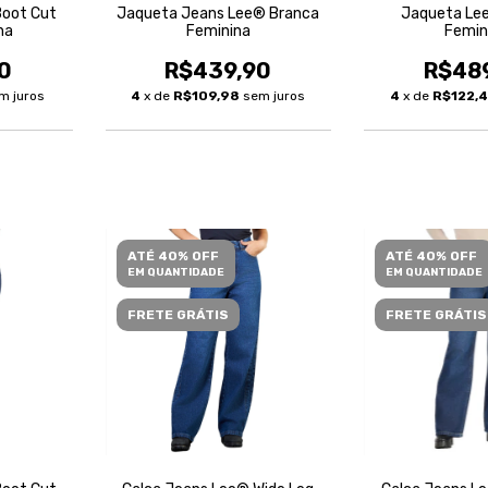
Boot Cut
Jaqueta Jeans Lee® Branca
Jaqueta Le
na
Feminina
Femin
0
R$439,90
R$48
m juros
4
x de
R$109,98
sem juros
4
x de
R$122,
ATÉ 40% OFF
ATÉ 40% OFF
EM QUANTIDADE
EM QUANTIDADE
FRETE GRÁTIS
FRETE GRÁTIS