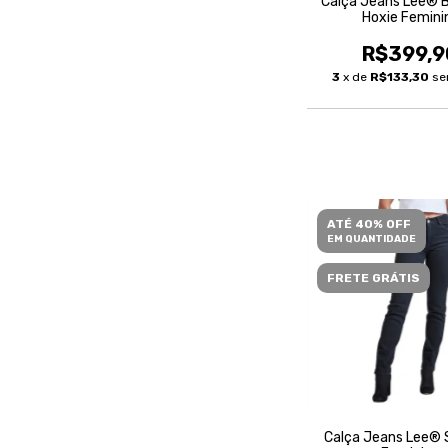
Calça Jeans Lee® 
Hoxie Femini
R$399,9
3
x de
R$133,30
se
ATÉ 40% OFF
EM QUANTIDADE
FRETE GRÁTIS
Calça Jeans Lee® S