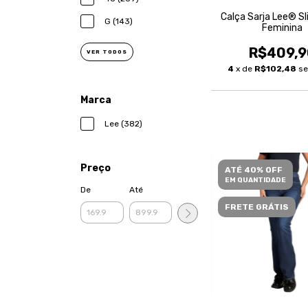
Calça Sarja Lee® Sl
G (143)
Feminina
R$409,9
VER TODOS
4
x de
R$102,48
se
Marca
Lee (382)
Preço
ATÉ 40% OFF
EM QUANTIDADE
De
Até
FRETE GRÁTIS