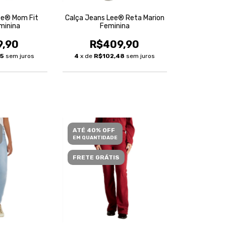
ee® Mom Fit
Calça Jeans Lee® Reta Marion
minina
Feminina
9,90
R$409,90
95
sem juros
4
x de
R$102,48
sem juros
ATÉ 40% OFF
EM QUANTIDADE
FRETE GRÁTIS