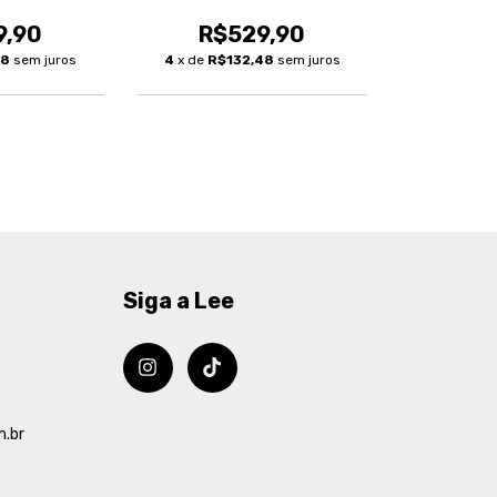
9,90
R$529,90
48
sem juros
4
x de
R$132,48
sem juros
Siga a Lee
m.br