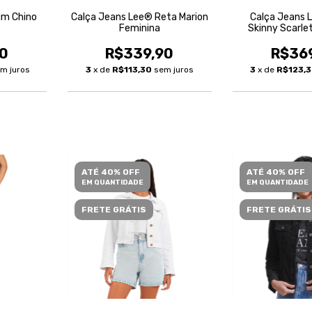
im Chino
Calça Jeans Lee® Reta Marion
Calça Jeans 
Feminina
Skinny Scarle
0
R$339,90
R$36
m juros
3
x de
R$113,30
sem juros
3
x de
R$123,
ATÉ 40% OFF
ATÉ 40% OFF
EM QUANTIDADE
EM QUANTIDADE
FRETE GRÁTIS
FRETE GRÁTIS