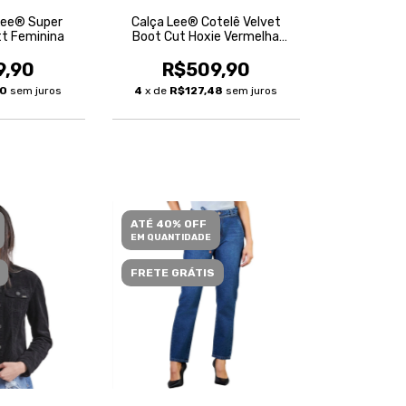
Lee® Super
Calça Lee® Cotelê Velvet
tt Feminina
Boot Cut Hoxie Vermelha
Feminina
9,90
R$509,90
30
sem juros
4
x de
R$127,48
sem juros
ATÉ 40% OFF
EM QUANTIDADE
FRETE GRÁTIS