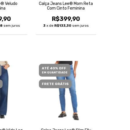
e® Veludo
Calça Jeans Lee® Mom Reta
ina
Com Cinto Feminina
9,90
R$399,90
48
sem juros
3
x de
R$133,30
sem juros
ATÉ 40% OFF
EM QUANTIDADE
FRETE GRÁTIS