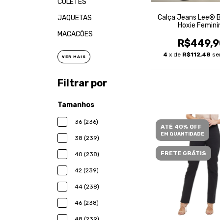
COLETES
Calça Jeans Lee® 
JAQUETAS
Hoxie Femini
MACACÕES
R$449,9
4
x de
R$112,48
se
VER MAIS
Filtrar por
Tamanhos
36 (236)
ATÉ 40% OFF
EM QUANTIDADE
38 (239)
FRETE GRÁTIS
40 (238)
42 (239)
44 (238)
46 (238)
48 (239)