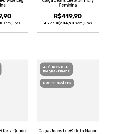
ee® Wide Leg
Calça Jeans Lee® Slim Elly
ina
Feminina
9,90
R$419,90
30
sem juros
4
x de
R$104,98
sem juros
ATÉ 40% OFF
EM QUANTIDADE
FRETE GRÁTIS
® Reta Quadril
Calça Jeans Lee® Reta Marion