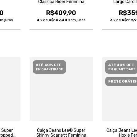
Clássica Rider Feminina
Largo Carol
0
R$409,90
R$35
m juros
4
x de
R$102,48
sem juros
3
x de
R$119,
ATÉ 40% OFF
ATÉ 40% OFF
EM QUANTIDADE
EM QUANTIDADE
FRETE GRÁTIS
 Super
Calça Jeans Lee® Super
Calça Jeans L
Cropped
Skinny Scarlett Feminina
Hoxie Fe