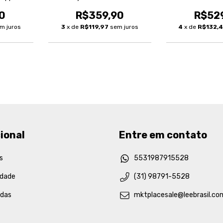
0
R$359,90
R$52
m juros
3
x de
R$119,97
sem juros
4
x de
R$132,
ional
Entre em contato
s
5531987915528
idade
(31) 98791-5528
idas
mktplacesale@leebrasil.co