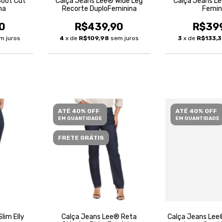
Boot Cut
Calça Jeans Lee® Wide Leg
Calça Jeans L
na
Recorte DuploFeminina
Femin
0
R$439,90
R$39
m juros
4
x de
R$109,98
sem juros
3
x de
R$133,
ATÉ 40% OFF
ATÉ 40% OFF
EM QUANTIDADE
EM QUANTIDADE
FRETE GRÁTIS
lim Elly
Calça Jeans Lee® Reta
Calça Jeans Lee