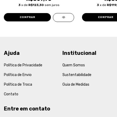
3
x de
R$123,30
sem juros
3
x de
R$119
COMPRAR
COMPRAR
Ajuda
Institucional
Política de Privacidade
Quem Somos
Política de Envio
Sustentabilidade
Política de Troca
Guia de Medidas
Contato
Entre em contato