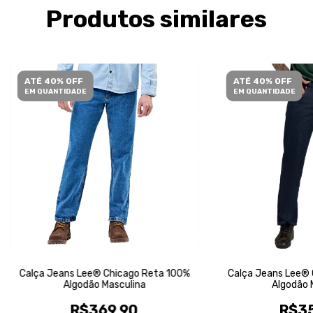
Produtos similares
ATÉ 40% OFF
ATÉ 40% OFF
EM QUANTIDADE
EM QUANTIDADE
Calça Jeans Lee® Chicago Reta 100%
Calça Jeans Lee® 
Algodão Masculina
Algodão 
R$369,90
R$35