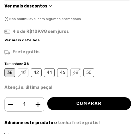
Ver mais descontos
(*) Não acumulável com algumas promoções
4
x de
R$109,98
sem juros
Ver mais detalhes
Frete grátis
Tamanhos:
38
38
40
42
44
46
48
50
Atenção, última peça!
Adicione este produto e
tenha frete grátis!
ALTERAR CEP
Entregas para o CEP: