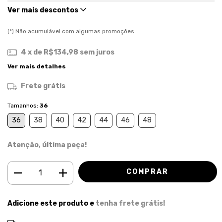
Ver mais descontos
(*) Não acumulável com algumas promoções
4
x de
R$134,98
sem juros
Ver mais detalhes
Frete grátis
Tamanhos:
36
36
38
40
42
44
46
48
Atenção, última peça!
Adicione este produto e
tenha frete grátis!
ALTERAR CEP
Entregas para o CEP: