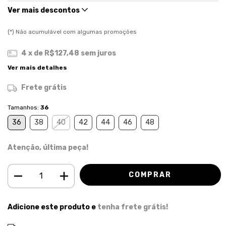
Ver mais descontos
(*) Não acumulável com algumas promoções
4
x de
R$127,48
sem juros
Ver mais detalhes
Frete grátis
Tamanhos:
36
36
38
40
42
44
46
48
Atenção, última peça!
Adicione este produto e
tenha frete grátis!
ALTERAR CEP
Entregas para o CEP: