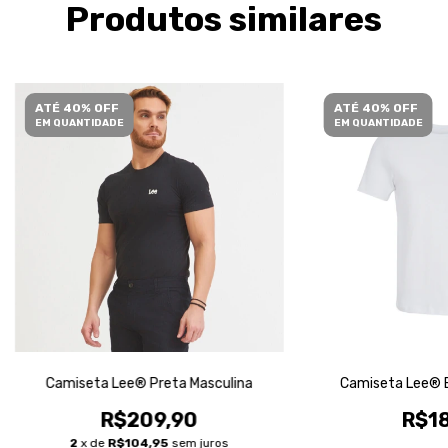
Produtos similares
ATÉ 40% OFF
ATÉ 40% OFF
EM QUANTIDADE
EM QUANTIDADE
Camiseta Lee® Preta Masculina
Camiseta Lee® B
R$209,90
R$18
2
x de
R$104,95
sem juros