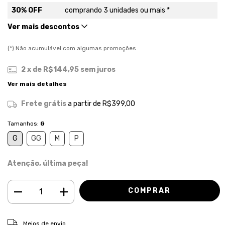
30% OFF
comprando 3 unidades ou mais *
Ver mais descontos
(*) Não acumulável com algumas promoções
2
x de
R$144,95
sem juros
Ver mais detalhes
Frete grátis
a partir de
R$399,00
Tamanhos:
G
G
GG
M
P
Atenção, última peça!
ALTERAR CEP
Entregas para o CEP:
Meios de envio