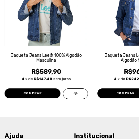
Jaqueta Jeans Lee® 100% Algodão
Jaqueta Jeans L
Masculina
Algodão 
R$589,90
R$96
4
x de
R$147,48
sem juros
4
x de
R$242
COMPRAR
COMPRAR
Ajuda
Institucional