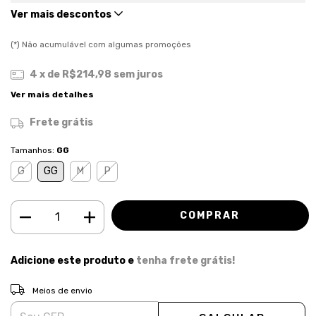
Ver mais descontos
(*) Não acumulável com algumas promoções
4
x de
R$214,98
sem juros
Ver mais detalhes
Frete grátis
Tamanhos:
GG
G
GG
M
P
Adicione este produto e
tenha frete grátis!
ALTERAR CEP
Entregas para o CEP:
Meios de envio