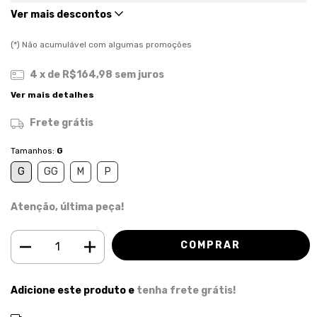
Ver mais descontos
(*) Não acumulável com algumas promoções
4
x de
R$164,98
sem juros
Ver mais detalhes
Frete grátis
Tamanhos:
G
G
GG
M
P
Atenção, última peça!
Adicione este produto e
tenha frete grátis!
ALTERAR CEP
Entregas para o CEP: