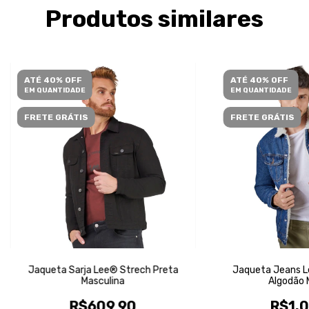
Produtos similares
ATÉ 40% OFF
ATÉ 40% OFF
EM QUANTIDADE
EM QUANTIDADE
FRETE GRÁTIS
FRETE GRÁTIS
Jaqueta Sarja Lee® Strech Preta
Jaqueta Jeans L
Masculina
Algodão 
R$609,90
R$1.0