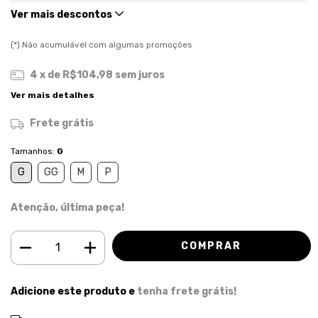
Ver mais descontos
(*) Não acumulável com algumas promoções
4
x de
R$104,98
sem juros
Ver mais detalhes
Frete grátis
Tamanhos:
G
G
GG
M
P
Atenção, última peça!
Adicione este produto e
tenha frete grátis!
ALTERAR CEP
Entregas para o CEP: