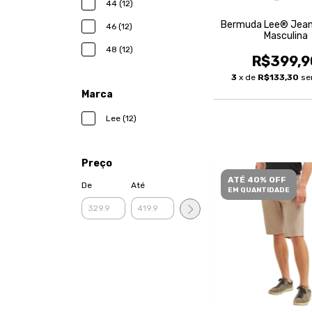
44 (12)
Bermuda Lee® Jean
46 (12)
Masculina
48 (12)
R$399,9
3
x de
R$133,30
se
Marca
Lee (12)
Preço
ATÉ 40% OFF
De
Até
EM QUANTIDADE