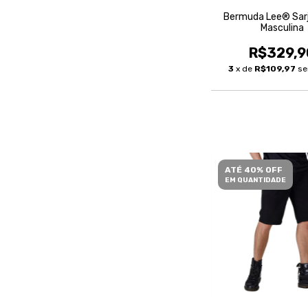
Bermuda Lee® Sarj
Masculina
R$329,9
3
x de
R$109,97
se
ATÉ 40% OFF
EM QUANTIDADE