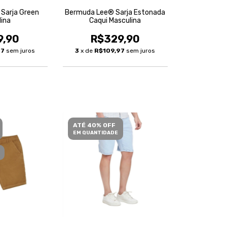
Sarja Green
Bermuda Lee® Sarja Estonada
lina
Caqui Masculina
9,90
R$329,90
97
sem juros
3
x de
R$109,97
sem juros
ATÉ 40% OFF
EM QUANTIDADE