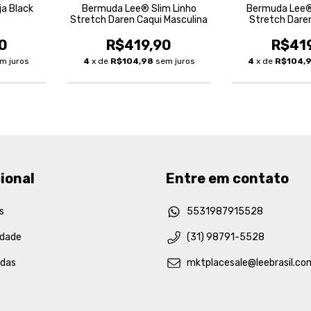
a Black
Bermuda Lee® Slim Linho
Bermuda Lee®
Stretch Daren Caqui Masculina
Stretch Dare
Mascu
0
R$419,90
R$41
m juros
4
x de
R$104,98
sem juros
4
x de
R$104,
ional
Entre em contato
s
5531987915528
idade
(31) 98791-5528
idas
mktplacesale@leebrasil.co