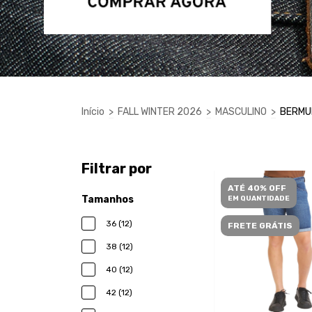
Início
>
FALL WINTER 2026
>
MASCULINO
>
BERMU
Filtrar por
ATÉ 40% OFF
Tamanhos
EM QUANTIDADE
36 (12)
FRETE GRÁTIS
38 (12)
40 (12)
42 (12)