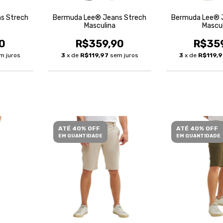
s Strech
Bermuda Lee® Jeans Strech
Bermuda Lee® 
Masculina
Mascu
0
R$359,90
R$35
m juros
3
x de
R$119,97
sem juros
3
x de
R$119,
ATÉ 40% OFF
ATÉ 40% OFF
EM QUANTIDADE
EM QUANTIDADE