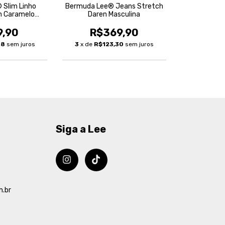
 Slim Linho
Bermuda Lee® Jeans Stretch
n Caramelo
Daren Masculina
lina
9,90
R$369,90
98
sem juros
3
x de
R$123,30
sem juros
Siga a Lee
m.br