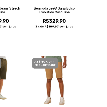
Jeans Strech
Bermuda Lee® Sarja Bolso
lina
Embutido Masculina
9,90
R$329,90
97
sem juros
3
x de
R$109,97
sem juros
ATÉ 40% OFF
EM QUANTIDADE