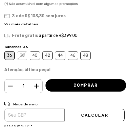
(*) Não acumulável com algumas promoções
3
x de
R$103,30
sem juros
Ver mais detalhes
Frete grátis
a partir de
R$399,00
Tamanhos:
36
36
38
40
42
44
46
48
Atenção, última peça!
ALTERAR CEP
Entregas para o CEP:
Meios de envio
CALCULAR
Não sei meu CEP