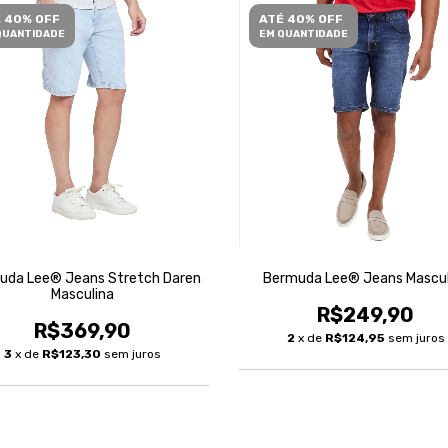
 40% OFF
ATÉ 40% OFF
QUANTIDADE
EM QUANTIDADE
uda Lee® Jeans Stretch Daren
Bermuda Lee® Jeans Mascul
Masculina
R$249,90
R$369,90
2
x de
R$124,95
sem juros
3
x de
R$123,30
sem juros