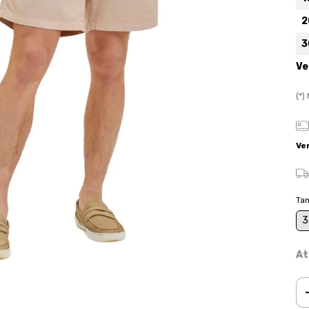
2
3
Ve
(*
Ve
Ta
3
At