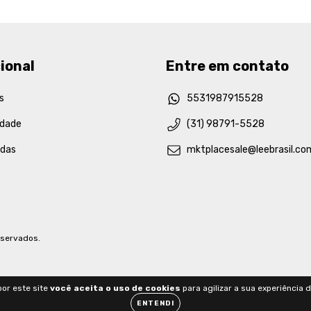
ional
Entre em contato
s
5531987915528
idade
(31) 98791-5528
idas
mktplacesale@leebrasil.co
eservados.
or este site
você aceita o uso de cookies
para agilizar a sua experiência 
ENTENDI