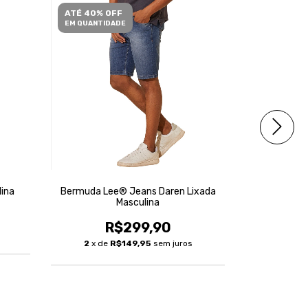
ATÉ 40% OFF
ATÉ 40% O
EM QUANTIDADE
EM QUANTID
ina
Bermuda Lee® Jeans Daren Lixada
Bermuda Lee
Masculina
R$299,90
R
2
x de
R$149,95
sem juros
3
x de