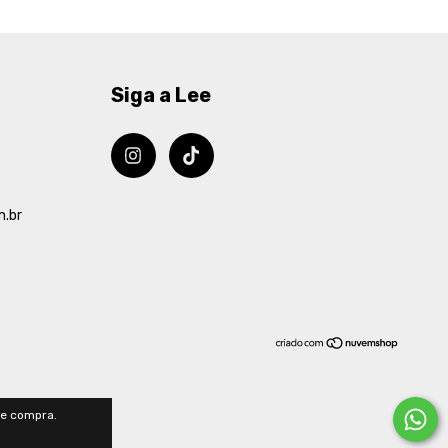
Siga a Lee
m.br
de compra.