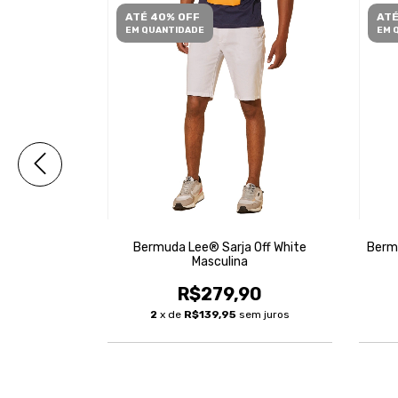
ATÉ 40% OFF
ATÉ
EM QUANTIDADE
EM 
ue Masculina
Bermuda Lee® Sarja Off White
Berm
Masculina
90
R$279,90
m juros
2
x de
R$139,95
sem juros