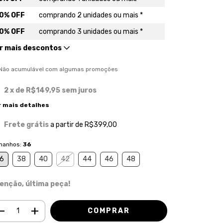
0% OFF
comprando 2 unidades ou mais *
0% OFF
comprando 3 unidades ou mais *
r mais descontos
) Não acumulável com algumas promoções
2
x de
R$149,95
sem juros
r mais detalhes
Frete grátis
a partir de
R$399,00
manhos:
36
6
38
40
42
44
46
48
enção, última peça!