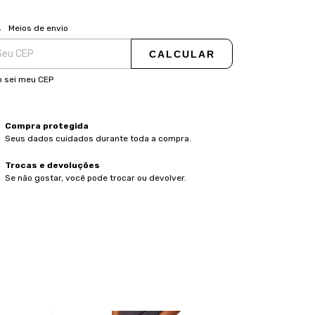
ALTERAR CEP
regas para o CEP:
Meios de envio
CALCULAR
 sei meu CEP
Compra protegida
Seus dados cuidados durante toda a compra.
Trocas e devoluções
Se não gostar, você pode trocar ou devolver.