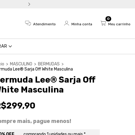
Troca fácil e devolução em a
0
Atendimento
Minha conta
Meu carrinho
RAR
cio
>
MASCULINO
>
BERMUDAS
>
rmuda Lee® Sarja Off White Masculina
ermuda Lee® Sarja Off
hite Masculina
R$299,90
ompre mais, pague menos!
0% OFF
comprando 1 unidades ou mais *