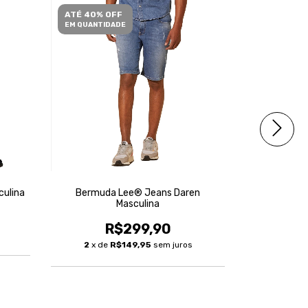
ATÉ 40% OFF
ATÉ 40% O
EM QUANTIDADE
EM QUANTID
culina
Bermuda Lee® Jeans Daren
Bermuda Lee
Masculina
R$299,90
R
2
x de
R$149,95
sem juros
3
x de