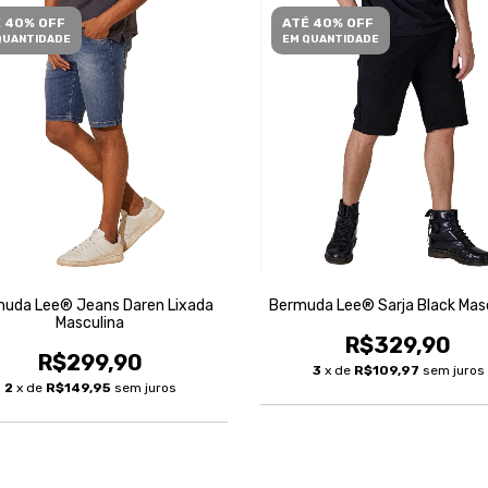
 40% OFF
ATÉ 40% OFF
QUANTIDADE
EM QUANTIDADE
uda Lee® Jeans Daren Lixada
Bermuda Lee® Sarja Black Mas
Masculina
R$329,90
R$299,90
3
x de
R$109,97
sem juros
2
x de
R$149,95
sem juros