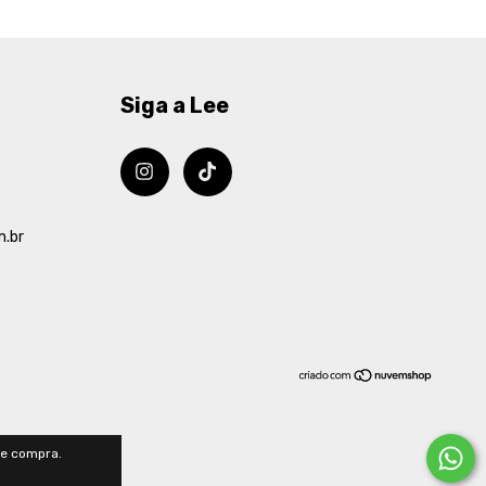
Siga a Lee
m.br
de compra.