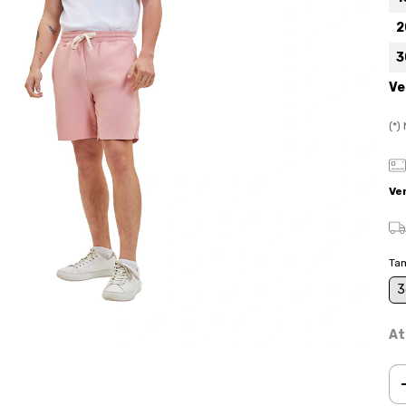
2
3
Ve
(*
Ve
Ta
3
At