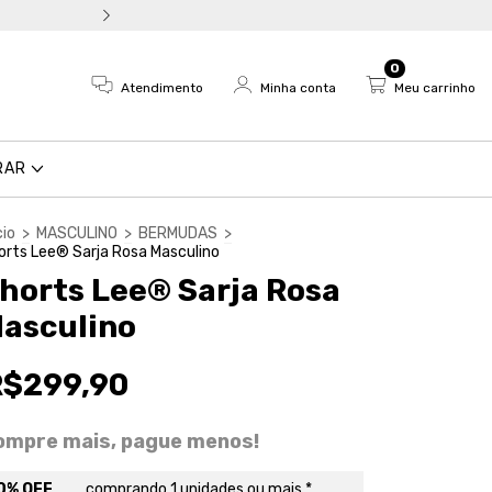
Troca fácil e devolução em a
0
Atendimento
Minha conta
Meu carrinho
RAR
cio
>
MASCULINO
>
BERMUDAS
>
orts Lee® Sarja Rosa Masculino
horts Lee® Sarja Rosa
asculino
R$299,90
ompre mais, pague menos!
0% OFF
comprando 1 unidades ou mais *