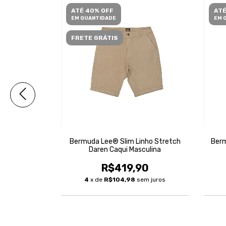
ATÉ 40% OFF
ATÉ
EM QUANTIDADE
EM 
FRETE GRÁTIS
Daren Puído
Bermuda Lee® Slim Linho Stretch
Berm
Daren Caqui Masculina
90
R$419,90
m juros
4
x de
R$104,98
sem juros