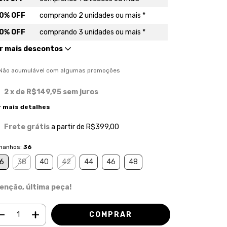
0% OFF
comprando 2 unidades ou mais *
0% OFF
comprando 3 unidades ou mais *
r mais descontos
) Não acumulável com algumas promoções
2
x de
R$149,95
sem juros
r mais detalhes
Frete grátis
a partir de
R$399,00
manhos:
36
6
38
40
42
44
46
48
enção, última peça!