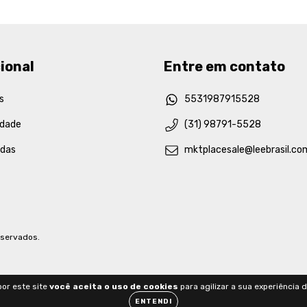
ional
Entre em contato
s
5531987915528
idade
(31) 98791-5528
idas
mktplacesale@leebrasil.co
eservados.
or este site
você aceita o uso de cookies
para agilizar a sua experiência 
ENTENDI