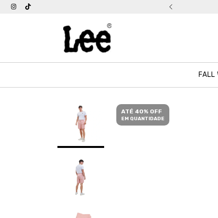
tis acima de R$ 399
FALL
ATÉ 40% OFF
EM QUANTIDADE