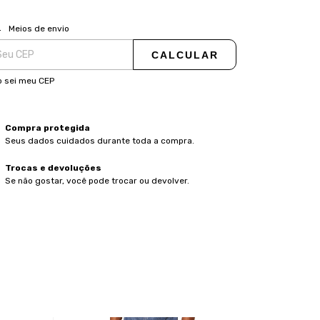
ALTERAR CEP
regas para o CEP:
Meios de envio
CALCULAR
 sei meu CEP
Compra protegida
Seus dados cuidados durante toda a compra.
Trocas e devoluções
Se não gostar, você pode trocar ou devolver.