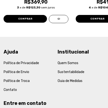
R$369,90
R$41
3
x de
R$123,30
sem juros
4
x de
R$104
COMPRAR
COMPRAR
Ajuda
Institucional
Política de Privacidade
Quem Somos
Política de Envio
Sustentabilidade
Política de Troca
Guia de Medidas
Contato
Entre em contato