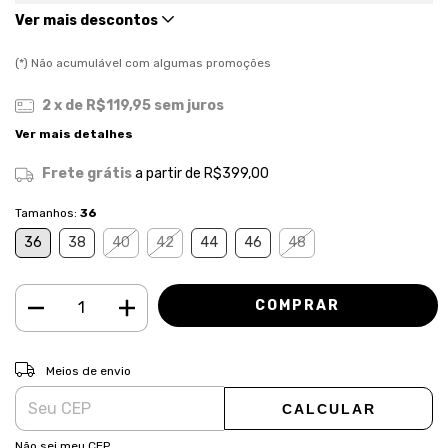
Ver mais descontos
(*) Não acumulável com algumas promoções
2
x de
R$119,95
sem juros
Ver mais detalhes
Frete grátis
a partir de
R$399,00
Tamanhos:
36
36
38
40
42
44
46
48
ALTERAR CEP
Entregas para o CEP:
Meios de envio
CALCULAR
Não sei meu CEP