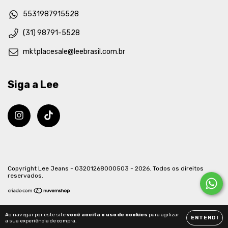
5531987915528
(31) 98791-5528
mktplacesale@leebrasil.com.br
Siga a Lee
Copyright Lee Jeans - 03201268000503 - 2026. Todos os direitos
reservados.
Ao navegar por este site
você aceita o uso de cookies
para agilizar
ENTENDI
a sua experiência de compra.