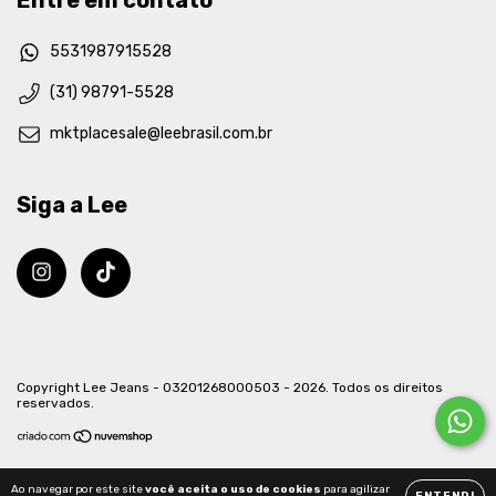
5531987915528
(31) 98791-5528
mktplacesale@leebrasil.com.br
Siga a Lee
Copyright Lee Jeans - 03201268000503 - 2026. Todos os direitos
reservados.
Ao navegar por este site
você aceita o uso de cookies
para agilizar