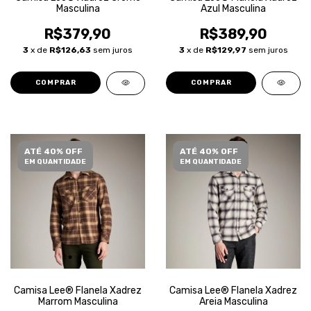
Masculina
Azul Masculina
R$379,90
R$389,90
3
x de
R$126,63
sem juros
3
x de
R$129,97
sem juros
COMPRAR
COMPRAR
ATÉ 40% OFF
ATÉ 40% OFF
EM QUANTIDADE
EM QUANTIDADE
Camisa Lee® Flanela Xadrez
Camisa Lee® Flanela Xadrez
Marrom Masculina
Areia Masculina