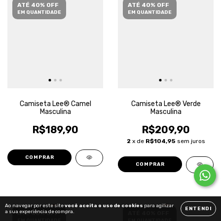
ATÉ 40% OFF
ATÉ 40% OFF
EM QUANTIDADE
EM QUANTIDADE
Camiseta Lee® Camel
Camiseta Lee® Verde
Masculina
Masculina
R$189,90
R$209,90
2
x de
R$104,95
sem juros
COMPRAR
COMPRAR
Ao navegar por este site
você aceita o uso de cookies
para agilizar
ENTENDI
a sua experiência de compra.
ATÉ 40% OFF
ATÉ 40% OFF
EM QUANTIDADE
EM QUANTIDADE