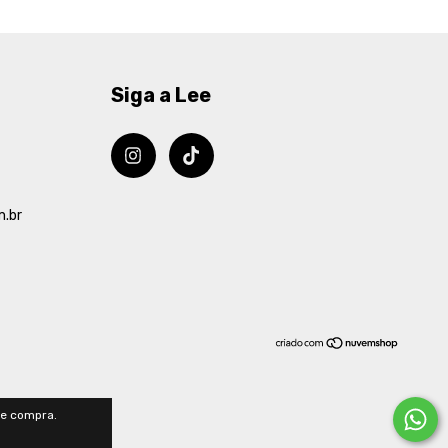
Siga a Lee
m.br
de compra.