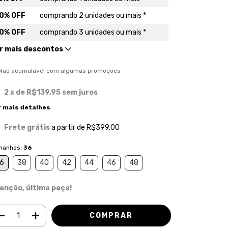
0% OFF
comprando 2 unidades ou mais *
0% OFF
comprando 3 unidades ou mais *
r mais descontos
) Não acumulável com algumas promoções
2
x de
R$139,95
sem juros
r mais detalhes
Frete grátis
a partir de
R$399,00
manhos:
36
6
38
40
42
44
46
48
enção, última peça!