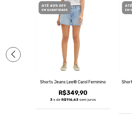
ATÉ 40% OFF
ATÉ
EM QUANTIDADE
EM 
o Slim Strech
Shorts Jeans Lee® Carol Feminino
Short
no
R$349,90
90
3
x de
R$116,63
sem juros
m juros