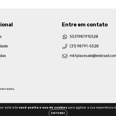
ional
Entre em contato
s
5531987915528
idade
(31) 98791-5528
idas
mktplacesale@leebrasil.co
eservados.
or este site
você aceita o uso de cookies
para agilizar a sua experiência 
ENTENDI