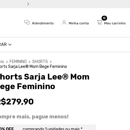
Troca fácil e devolução em a
0
Atendimento
Minha conta
Meu carrinho
RAR
cio
>
FEMININO
>
SHORTS
>
orts Sarja Lee® Mom Bege Feminino
horts Sarja Lee® Mom
ege Feminino
R$279,90
ompre mais, pague menos!
0% OFF
comprando 1 unidades ou mais *