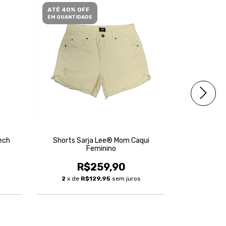
ATÉ 40% OFF
ATÉ 40% O
EM QUANTIDADE
EM QUANTID
ech
Shorts Sarja Lee® Mom Caqui
Shorts Jea
Feminino
R$259,90
3
x de
2
x de
R$129,95
sem juros