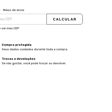
ALTERAR CEP
regas para o CEP:
Meios de envio
CALCULAR
 sei meu CEP
Compra protegida
Seus dados cuidados durante toda a compra.
Trocas e devoluções
Se não gostar, você pode trocar ou devolver.