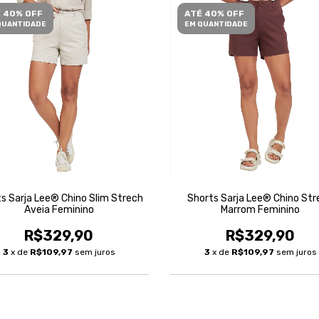
 40% OFF
ATÉ 40% OFF
QUANTIDADE
EM QUANTIDADE
s Sarja Lee® Chino Slim Strech
Shorts Sarja Lee® Chino Str
Aveia Feminino
Marrom Feminino
R$329,90
R$329,90
3
x de
R$109,97
sem juros
3
x de
R$109,97
sem juros