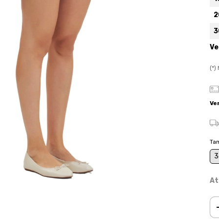
2
3
Ve
(*
Ve
Ta
3
At